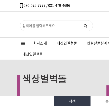
080-075-7777 / 031-479-4696
회사소개
내진연결철물
연결철물설계
내진연결철물
적색
블