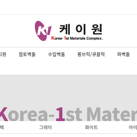
지원
점토벽돌
수입벽돌
롱브릭/큐블럭
파벽돌
랙
그레이
화이트
아